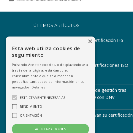
ÚLTIMOS ARTÍCULOS
×
Aperitivos Snacks obtiene la certificación IFS
Food Higher Level
Esta web utiliza cookies de
seguimiento
06 Agosto 2026
Coco Solutions renueva sus certificaciones ISO
Pulsando Aceptar cookies, o desplazándose a
través de la página, está dando su
9001 e ISO 14001
consentimiento a que se almacenen
31 Julio 2026
pequeñas cantidades de información en su
navegador.
Detalles
Arbitrade refuerza su modelo de gestión tras
superar la auditoría ISO 22000 con DNV
ESTRICTAMENTE NECESARIAS
29 Julio 2026
RENDIMIENTO
Abades Bus y Dragovip renuevan su certificación
ORIENTACIÓN
ISO 9001 con AENOR
28 Julio 2026
ACEPTAR COOKIES