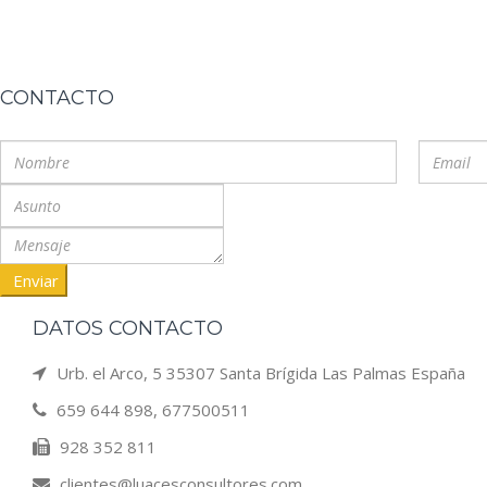
CONTACTO
Enviar
DATOS CONTACTO
Urb. el Arco, 5 35307 Santa Brígida Las Palmas España
659 644 898, 677500511
928 352 811
clientes@luacesconsultores.com